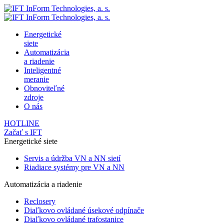
Energetické
siete
Automatizácia
a riadenie
Inteligentné
meranie
Obnoviteľné
zdroje
O nás
HOTLINE
Začať s IFT
Energetické siete
Servis a údržba VN a NN sietí
Riadiace systémy pre VN a NN
Automatizácia a riadenie
Reclosery
Diaľkovo ovládané úsekové odpínače
Diaľkovo ovládané trafostanice