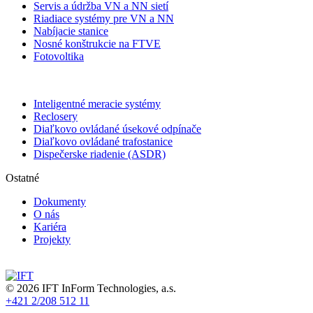
Servis a údržba VN a NN sietí
Riadiace systémy pre VN a NN
Nabíjacie stanice
Nosné konštrukcie na FTVE
Fotovoltika
Inteligentné meracie systémy
Reclosery
Diaľkovo ovládané úsekové odpínače
Diaľkovo ovládané trafostanice
Dispečerske riadenie (ASDR)
Ostatné
Dokumenty
O nás
Kariéra
Projekty
© 2026 IFT InForm Technologies, a.s.
+421 2/208 512 11