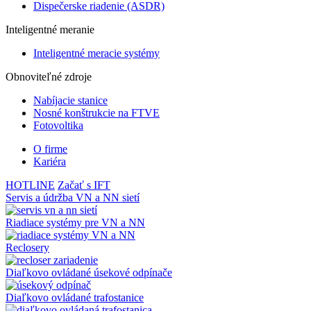
Dispečerske riadenie (ASDR)
Inteligentné meranie
Inteligentné meracie systémy
Obnoviteľné zdroje
Nabíjacie stanice
Nosné konštrukcie na FTVE
Fotovoltika
O firme
Kariéra
HOTLINE
Začať s IFT
Servis a údržba VN a NN sietí
Riadiace systémy pre VN a NN
Reclosery
Diaľkovo ovládané úsekové odpínače
Diaľkovo ovládané trafostanice