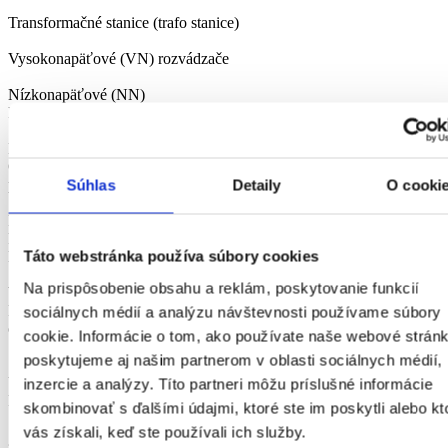
Transformačné stanice (trafo stanice)
Vysokonapäťové (VN) rozvádzače
Nízkonapäťové (NN)
Pravidelným servisom predídete
Neplánovaným výpadkom VN a NN sietí
Odhalenie problémov v predstihu znižuje riziko neočakávaných
prerušení dodávky.
Súhlas
Detaily
O cooki
Poškodeniu komponentov
Pravidelná kontrola pomáha predĺžiť životnosť hlavných častí VN a
Táto webstránka používa súbory cookies
NN sietí.
Na prispôsobenie obsahu a reklám, poskytovanie funkcií
Vysokým nákladom na opravy
Preventívne zásahy minimalizujú náklady spojené s havarijnými
sociálnych médií a analýzu návštevnosti používame súbory
opravami.
cookie. Informácie o tom, ako používate naše webové stránk
poskytujeme aj našim partnerom v oblasti sociálnych médií,
Stratám na efektivite VN a NN sietí
Údržba zabezpečí plynulý a efektívny prenos energie.
inzercie a analýzy. Títo partneri môžu príslušné informácie
Prečo si vybrať IFT na údržbu a servis VN a NN sietí
skombinovať s ďalšími údajmi, ktoré ste im poskytli alebo kt
vás získali, keď ste používali ich služby.
24/7 HOT LINE Podpora